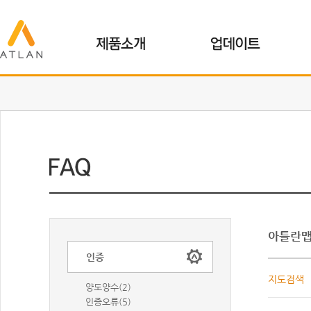
아틀란
인증
지도검색
양도양수(2)
인증오류(5)